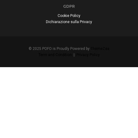
GDPR
Cookie Policy
Dichiarazione sulla Privacy
© 2025 POFO is Proudly Powered by
ThemeZaa
Term and Condition
|
Privacy Policy