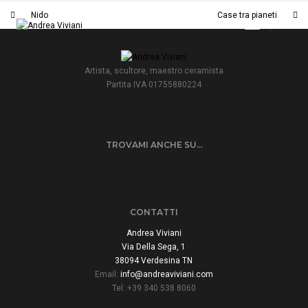
Nido
Case tra pianeti
Toggle
Navigatio
Artista, scultore, maestro ceramista
Partita IVA 01755880224
TROVAMI ANCHE SU…
CONTATTI
Andrea Viviani
Via Della Sega, 1
38094 Verdesina TN
Email:
info@andreaviviani.com
Tel: +39 340 538 8060