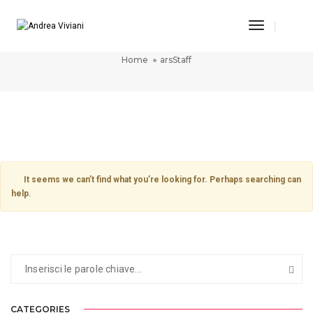
Toggle
arsStaff
Navigatio
Home
arsStaff
It seems we can’t find what you’re looking for. Perhaps searching can
help.
CATEGORIES