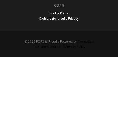
GDPR
Cookie Policy
Dichiarazione sulla Privacy
© 2025 POFO is Proudly Powered by
ThemeZaa
Term and Condition
|
Privacy Policy